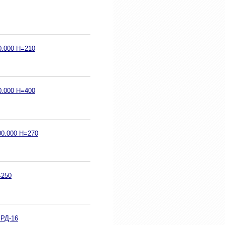
0.000 Н=210
0.000 Н=400
00.000 Н=270
=250
 РД-16