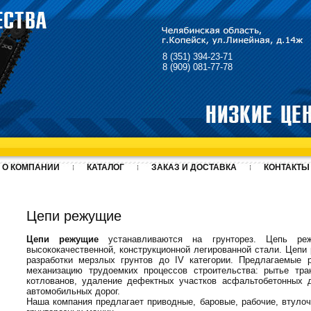
8 (351) 394-23-71
8 (909) 081-77-78
О КОМПАНИИ
КАТАЛОГ
ЗАКАЗ И ДОСТАВКА
КОНТАКТЫ
Цепи режущие
Цепи режущие
устанавливаются на грунторез. Цепь реж
высококачественной, конструкционной легированной стали. Цеп
разработки мерзлых грунтов до IV категории. Предлагаемые
механизацию трудоемких процессов строительства: рытье тр
котлованов, удаление дефектных участков асфальтобетонных 
автомобильных дорог.
Наша компания предлагает приводные, баровые, рабочие, втуло